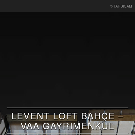
© TARSICAM
LEVENT LOFT BAHÇE –
VAA GAYRIMENKUL