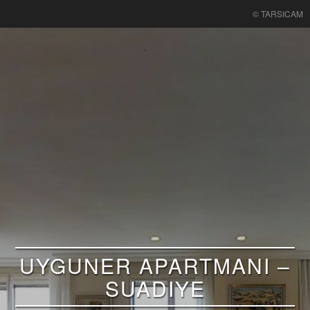
© TARSICAM
UYGUNER APARTMANI –
SUADIYE