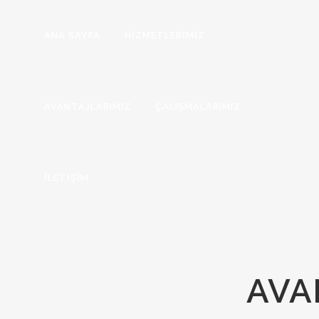
ANA SAYFA
HİZMETLERİMİZ
AVANTAJLARIMIZ
ÇALIŞMALARIMIZ
İLETİŞİM
AVA